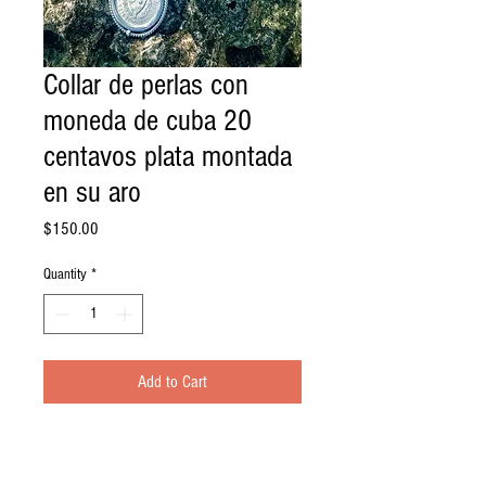
Collar de perlas con
moneda de cuba 20
centavos plata montada
en su aro
Price
$150.00
Quantity
*
Add to Cart
COLLAR DE PERLAS CON MONEDA
CUBANA 20 CENTAVOS PLATA