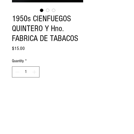
1950s CIENFUEGOS
QUINTERO Y Hno.
FABRICA DE TABACOS
Price
$15.00
Quantity
*
Add to Cart
1950s FAFRICA DE TABACOS
QUINTERO Y Hno. HABANA cienfuegos
cuba hecho a mano
SEE CONDITION ON PHOTO.