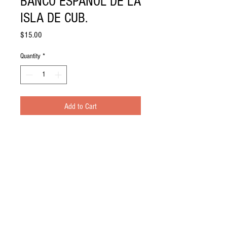
BANCO ESPAÑOL DE LA
ISLA DE CUB.
Price
$15.00
Quantity
*
Add to Cart
5CENTAVOS 1896 EL BANCO ESPAÑOL
DE LA ISLA DE CUB.
COLONIAL 1896.
See condition on photo
Sale only usa and Puerto Rico.